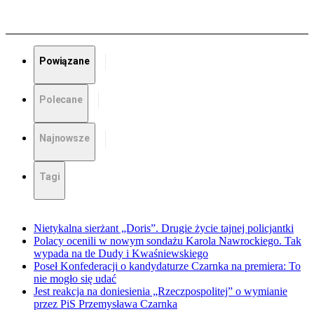
Powiązane
Polecane
Najnowsze
Tagi
Nietykalna sierżant „Doris”. Drugie życie tajnej policjantki
Polacy ocenili w nowym sondażu Karola Nawrockiego. Tak
wypada na tle Dudy i Kwaśniewskiego
Poseł Konfederacji o kandydaturze Czarnka na premiera: To
nie mogło się udać
Jest reakcja na doniesienia „Rzeczpospolitej” o wymianie
przez PiS Przemysława Czarnka