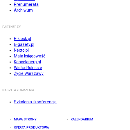
Prenumerata
Archiwum
PARTNERZY
E-kiosk.pl
E-gazety.pl
Nexto.pl
Mała księgowość
Kancelarierp.pl
Wieści Rolnicze
Życie Warszawy
NASZE WYDARZENIA
Szkolenia i konferencje
MAPA STRONY
KALENDARIUM
OFERTA PRODUKTOWA