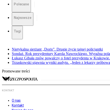
Polecane
Najnowsze
Tagi
Nietykalna sierżant „Doris”. Drugie życie tajnej policjantki
Sondaż. Rok prezydentury Karola Nawrockiego. Wyraźna pola
Łukasz Gibała znów powalczy o fotel prezydenta w Krakowie.
Trzaskowski ujawnia wyniki audytu. „Jeden z lekarzy próbował
Promowane treści
KONTAKT
O nas
Kontakt