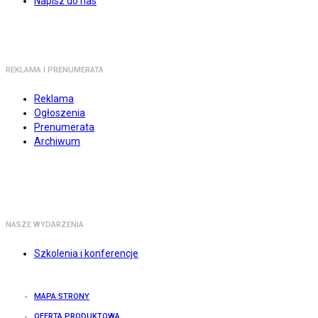
Napisz do nas
REKLAMA I PRENUMERATA
Reklama
Ogłoszenia
Prenumerata
Archiwum
NASZE WYDARZENIA
Szkolenia i konferencje
MAPA STRONY
OFERTA PRODUKTOWA