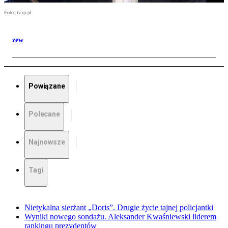
Foto: tv.rp.pl
zew
Powiązane
Polecane
Najnowsze
Tagi
Nietykalna sierżant „Doris”. Drugie życie tajnej policjantki
Wyniki nowego sondażu. Aleksander Kwaśniewski liderem
rankingu prezydentów