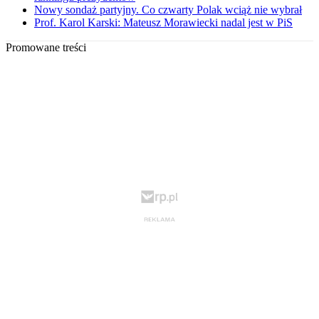
Nowy sondaż partyjny. Co czwarty Polak wciąż nie wybrał
Prof. Karol Karski: Mateusz Morawiecki nadal jest w PiS
Promowane treści