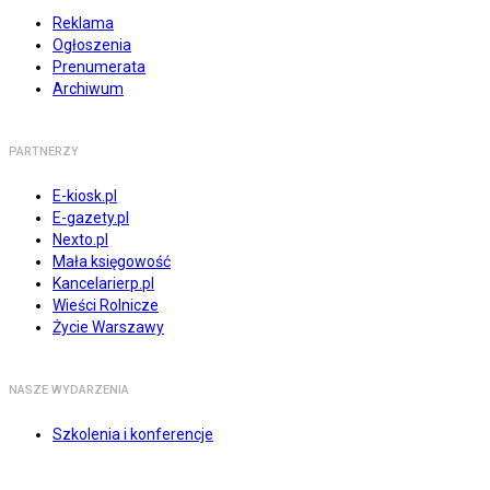
Reklama
Ogłoszenia
Prenumerata
Archiwum
PARTNERZY
E-kiosk.pl
E-gazety.pl
Nexto.pl
Mała księgowość
Kancelarierp.pl
Wieści Rolnicze
Życie Warszawy
NASZE WYDARZENIA
Szkolenia i konferencje