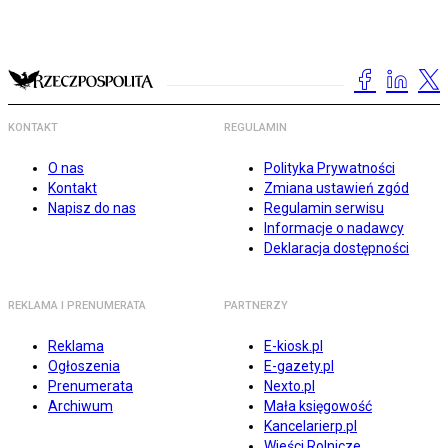
KONTAKT
REGULAMIN
O nas
Polityka Prywatności
Kontakt
Zmiana ustawień zgód
Napisz do nas
Regulamin serwisu
Informacje o nadawcy
Deklaracja dostępności
REKLAMA I PRENUMERATA
PARTNERZY
Reklama
E-kiosk.pl
Ogłoszenia
E-gazety.pl
Prenumerata
Nexto.pl
Archiwum
Mała księgowość
Kancelarierp.pl
Wieści Rolnicze