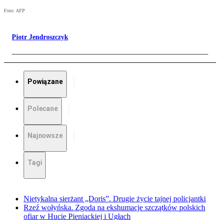
Foto: AFP
Piotr Jendroszczyk
Powiązane
Polecane
Najnowsze
Tagi
Nietykalna sierżant „Doris”. Drugie życie tajnej policjantki
Rzeź wołyńska. Zgoda na ekshumacje szczątków polskich
ofiar w Hucie Pieniackiej i Ugłach