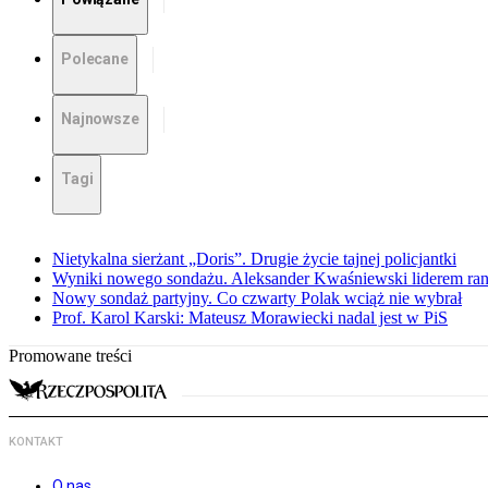
Polecane
Najnowsze
Tagi
Nietykalna sierżant „Doris”. Drugie życie tajnej policjantki
Wyniki nowego sondażu. Aleksander Kwaśniewski liderem ra
Nowy sondaż partyjny. Co czwarty Polak wciąż nie wybrał
Prof. Karol Karski: Mateusz Morawiecki nadal jest w PiS
Promowane treści
KONTAKT
O nas