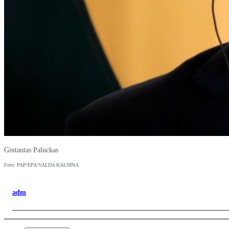
Gintautas Paluckas
Foto: PAP/EPA/VALDA KALNINA
adm