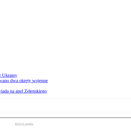
z Ukrainy
owano dwa okręty wojenne
iada na apel Zełenskiego
REGULAMIN