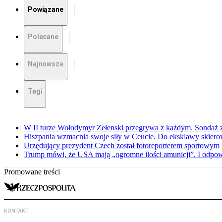
Powiązane
Polecane
Najnowsze
Tagi
W II turze Wołodymyr Zełenski przegrywa z każdym. Sondaż 
Hiszpania wzmacnia swoje siły w Ceucie. Do eksklawy skier
Urzędujący prezydent Czech został fotoreporterem sportowym
Trump mówi, że USA mają „ogromne ilości amunicji”. I odpow
Promowane treści
KONTAKT