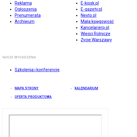
Reklama
E-kiosk.pl
Ogłoszenia
E-gazety.pl
Prenumerata
Nexto.pl
Archiwum
Mała księgowość
Kancelarierp.pl
Wieści Rolnicze
Życie Warszawy
NASZE WYDARZENIA
Szkolenia i konferencje
MAPA STRONY
KALENDARIUM
OFERTA PRODUKTOWA