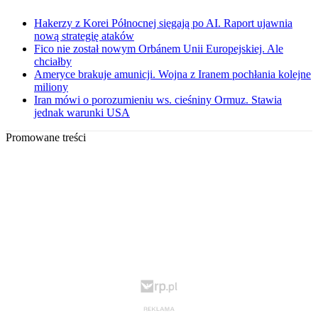
Hakerzy z Korei Północnej sięgają po AI. Raport ujawnia
nową strategię ataków
Fico nie został nowym Orbánem Unii Europejskiej. Ale
chciałby
Ameryce brakuje amunicji. Wojna z Iranem pochłania kolejne
miliony
Iran mówi o porozumieniu ws. cieśniny Ormuz. Stawia
jednak warunki USA
Promowane treści