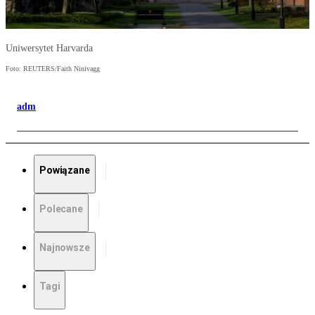
Uniwersytet Harvarda
Foto: REUTERS/Faith Ninivagg
adm
Powiązane
Polecane
Najnowsze
Tagi