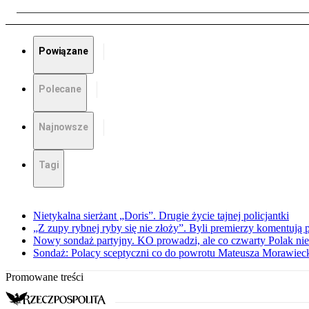
Powiązane
Polecane
Najnowsze
Tagi
Nietykalna sierżant „Doris”. Drugie życie tajnej policjantki
„Z zupy rybnej ryby się nie złoży”. Byli premierzy komentuj
Nowy sondaż partyjny. KO prowadzi, ale co czwarty Polak nie 
Sondaż: Polacy sceptyczni co do powrotu Mateusza Morawiec
Promowane treści