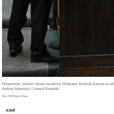
Wicepremier, minister obrony narodowej Władysław Kosiniak-Kamysz na sali 
Andrzej Adamczyk i Leonard Krasulski.
Foto: PAP/Marcin Obara
p.mal