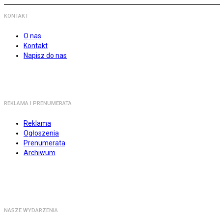
KONTAKT
O nas
Kontakt
Napisz do nas
REKLAMA I PRENUMERATA
Reklama
Ogłoszenia
Prenumerata
Archiwum
NASZE WYDARZENIA