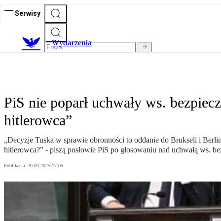
Serwisy
Wydarzenia
PiS nie poparł uchwały ws. bezpiecz
hitlerowca”
„Decyzje Tuska w sprawie obronności to oddanie do Brukseli i Berlin
hitlerowca?” - piszą posłowie PiS po głosowaniu nad uchwałą ws. bezp
Publikacja:
20.03.2025 17:05