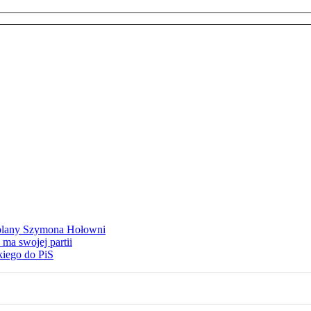
ą plany Szymona Hołowni
ma swojej partii
kiego do PiS