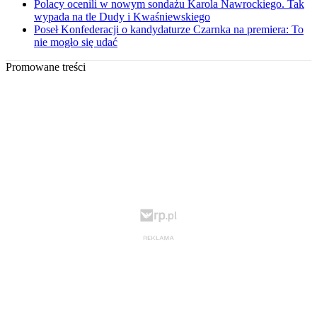
Polacy ocenili w nowym sondażu Karola Nawrockiego. Tak
wypada na tle Dudy i Kwaśniewskiego
Poseł Konfederacji o kandydaturze Czarnka na premiera: To
nie mogło się udać
Promowane treści