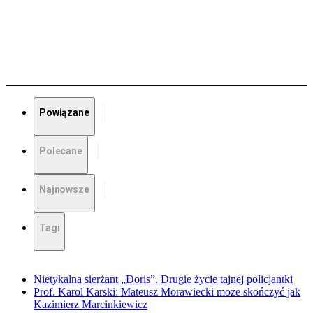
Powiązane
Polecane
Najnowsze
Tagi
Nietykalna sierżant „Doris”. Drugie życie tajnej policjantki
Prof. Karol Karski: Mateusz Morawiecki może skończyć jak
Kazimierz Marcinkiewicz