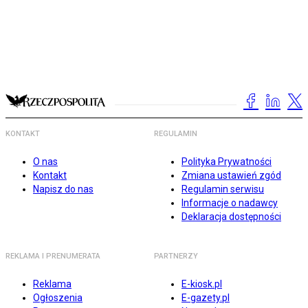
KONTAKT
REGULAMIN
O nas
Polityka Prywatności
Kontakt
Zmiana ustawień zgód
Napisz do nas
Regulamin serwisu
Informacje o nadawcy
Deklaracja dostępności
REKLAMA I PRENUMERATA
PARTNERZY
Reklama
E-kiosk.pl
Ogłoszenia
E-gazety.pl