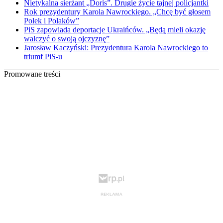
Nietykalna sierżant „Doris”. Drugie życie tajnej policjantki
Rok prezydentury Karola Nawrockiego. „Chcę być głosem
Polek i Polaków”
PiS zapowiada deportacje Ukraińców. „Będą mieli okazję
walczyć o swoją ojczyznę”
Jarosław Kaczyński: Prezydentura Karola Nawrockiego to
triumf PiS-u
Promowane treści