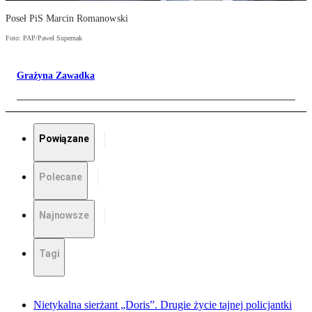
Poseł PiS Marcin Romanowski
Foto: PAP/Paweł Supernak
Grażyna Zawadka
Powiązane
Polecane
Najnowsze
Tagi
Nietykalna sierżant „Doris”. Drugie życie tajnej policjantki