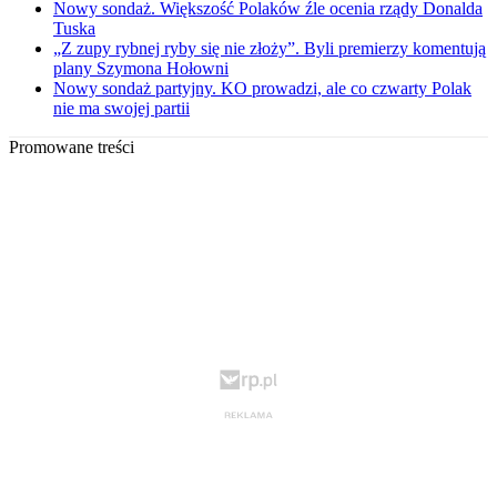
Nowy sondaż. Większość Polaków źle ocenia rządy Donalda
Tuska
„Z zupy rybnej ryby się nie złoży”. Byli premierzy komentują
plany Szymona Hołowni
Nowy sondaż partyjny. KO prowadzi, ale co czwarty Polak
nie ma swojej partii
Promowane treści