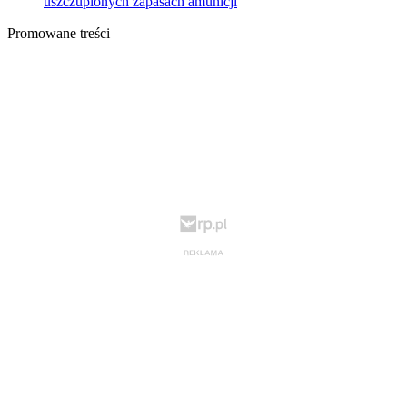
uszczuplonych zapasach amunicji
Promowane treści