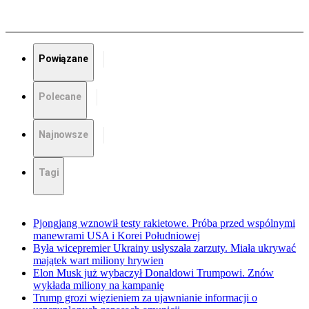
Powiązane
Polecane
Najnowsze
Tagi
Pjongjang wznowił testy rakietowe. Próba przed wspólnymi
manewrami USA i Korei Południowej
Była wicepremier Ukrainy usłyszała zarzuty. Miała ukrywać
majątek wart miliony hrywien
Elon Musk już wybaczył Donaldowi Trumpowi. Znów
wykłada miliony na kampanię
Trump grozi więzieniem za ujawnianie informacji o