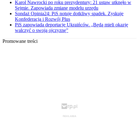
Karol Nawrocki po roku prezydentury: 21 ustaw utknęło w
Sejmie. Zapowiada zmianę modelu urzędu
Sondaż Opinia24: PiS notuje dotkliwy spadek. Zyskuje
Konfederacja i Rozwój Plus
PiS zapowiada deportacje Ukraińców. „Będą mieli okazję
walczyć o swoją ojczyznę”
Promowane treści