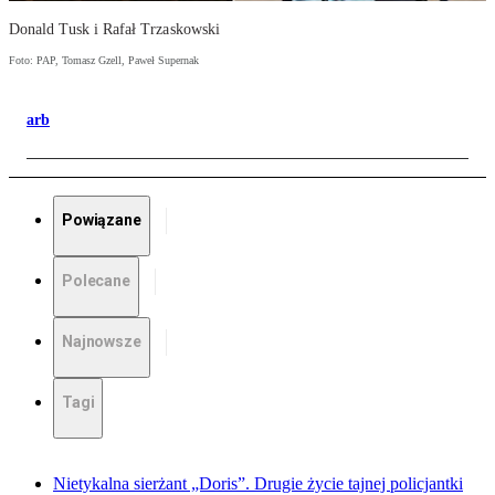
Donald Tusk i Rafał Trzaskowski
Foto: PAP, Tomasz Gzell, Paweł Supernak
arb
Powiązane
Polecane
Najnowsze
Tagi
Nietykalna sierżant „Doris”. Drugie życie tajnej policjantki