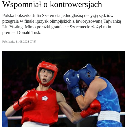
Wspomniał o kontrowersjach
Polska bokserka Julia Szeremeta jednogłośną decyzją sędziów
przegrała w finale igrzysk olimpijskich z faworyzowaną Tajwanką
Lin Yu-ting. Mimo porażki gratulacje Szeremecie złożył m.in.
premier Donald Tusk.
Publikacja:
11.08.2024 07:57