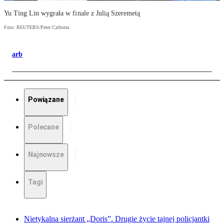
Yu Ting Lin wygrała w finale z Julią Szeremetą
Foto: REUTERS/Peter Cziborra
arb
Powiązane
Polecane
Najnowsze
Tagi
Nietykalna sierżant „Doris”. Drugie życie tajnej policjantki