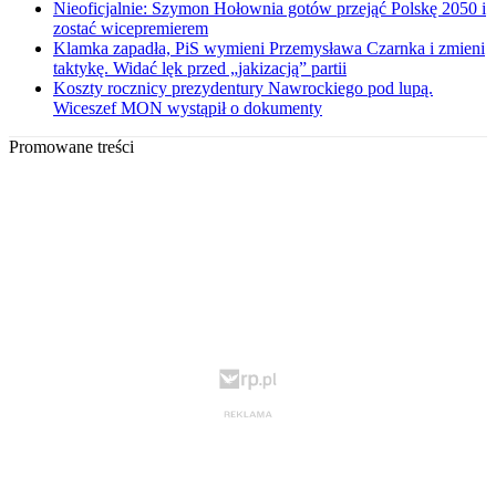
Nieoficjalnie: Szymon Hołownia gotów przejąć Polskę 2050 i
zostać wicepremierem
Klamka zapadła, PiS wymieni Przemysława Czarnka i zmieni
taktykę. Widać lęk przed „jakizacją” partii
Koszty rocznicy prezydentury Nawrockiego pod lupą.
Wiceszef MON wystąpił o dokumenty
Promowane treści