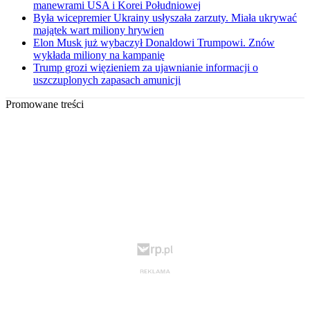
manewrami USA i Korei Południowej
Była wicepremier Ukrainy usłyszała zarzuty. Miała ukrywać
majątek wart miliony hrywien
Elon Musk już wybaczył Donaldowi Trumpowi. Znów
wykłada miliony na kampanię
Trump grozi więzieniem za ujawnianie informacji o
uszczuplonych zapasach amunicji
Promowane treści