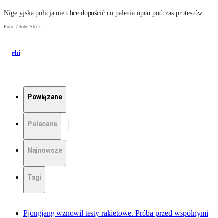
Nigeryjska policja nie chce dopuścić do palenia opon podczas protestów
Foto: Adobe Stock
rbi
Powiązane
Polecane
Najnowsze
Tagi
Pjongjang wznowił testy rakietowe. Próba przed wspólnymi