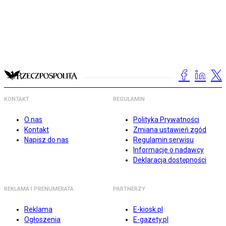
KONTAKT
REGULAMIN
O nas
Polityka Prywatności
Kontakt
Zmiana ustawień zgód
Napisz do nas
Regulamin serwisu
Informacje o nadawcy
Deklaracja dostępności
REKLAMA I PRENUMERATA
PARTNERZY
Reklama
E-kiosk.pl
Ogłoszenia
E-gazety.pl