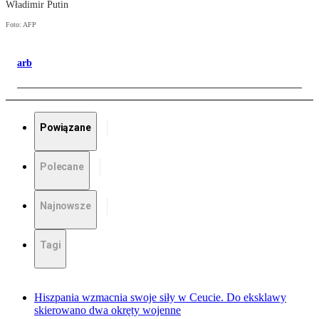
Władimir Putin
Foto: AFP
arb
Powiązane
Polecane
Najnowsze
Tagi
Hiszpania wzmacnia swoje siły w Ceucie. Do eksklawy
skierowano dwa okręty wojenne