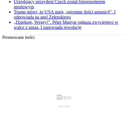
Urzędujący prezydent Czech został fotoreporterem
sportowym
Trump mówi, że USA mają „ogromne ilości amunicji”. I
odpowiada na apel Zełenskiego
„Dziękuję, Węgry!”. Péter Magyar ogłasza zwycięstwo w
walce z suszą. I zapowiada rewolucję
Promowane treści