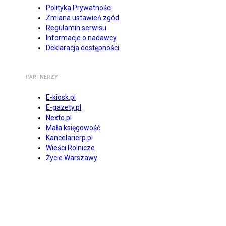
Polityka Prywatności
Zmiana ustawień zgód
Regulamin serwisu
Informacje o nadawcy
Deklaracja dostępności
PARTNERZY
E-kiosk.pl
E-gazety.pl
Nexto.pl
Mała księgowość
Kancelarierp.pl
Wieści Rolnicze
Życie Warszawy