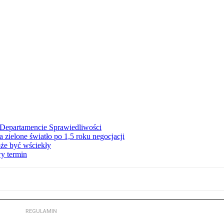
Departamencie Sprawiedliwości
zielone światło po 1,5 roku negocjacji
że być wściekły
y termin
REGULAMIN