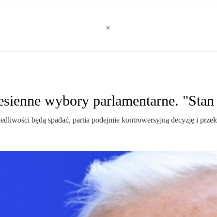
jesienne wybory parlamentarne. "Sta
wiedliwości będą spadać, partia podejmie kontrowersyjną decyzję i pr