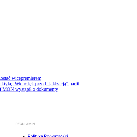
zostać wicepremierem
tykę. Widać lęk przed „jakizacją” partii
zef MON wystąpił o dokumenty
REGULAMIN
Polityka Prywatności