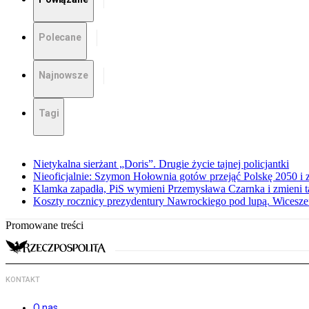
Polecane
Najnowsze
Tagi
Nietykalna sierżant „Doris”. Drugie życie tajnej policjantki
Nieoficjalnie: Szymon Hołownia gotów przejąć Polskę 2050 i 
Klamka zapadła, PiS wymieni Przemysława Czarnka i zmieni tak
Koszty rocznicy prezydentury Nawrockiego pod lupą. Wices
Promowane treści
KONTAKT
O nas