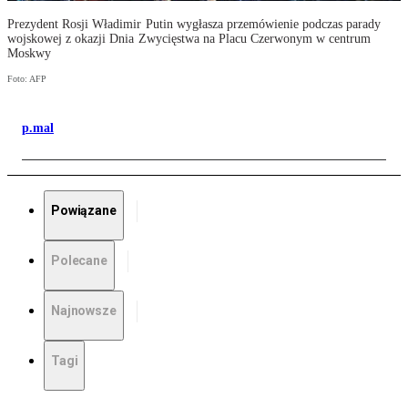
Prezydent Rosji Władimir Putin wygłasza przemówienie podczas parady
wojskowej z okazji Dnia Zwycięstwa na Placu Czerwonym w centrum
Moskwy
Foto: AFP
p.mal
Powiązane
Polecane
Najnowsze
Tagi