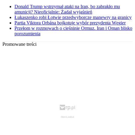
Donald Trump wstrzymał ataki na Iran, bo zabrakło mu
amunicji? Nieoficjalnie: Żadał wyjaśnień
Łukaszenko robi Łotwie przedwyborcze manewry na granicy
Partia Viktora Orbána bojkotuje wybór prezydenta Węgier
Przełom w rozmowach o cieśninie Ormuz. Iran i Oman blisko
porozumienia
Promowane treści