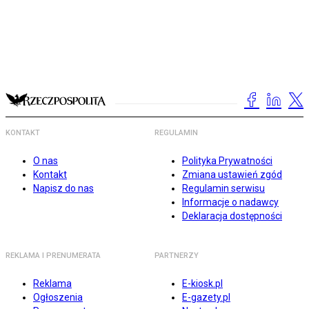
KONTAKT
REGULAMIN
O nas
Polityka Prywatności
Kontakt
Zmiana ustawień zgód
Napisz do nas
Regulamin serwisu
Informacje o nadawcy
Deklaracja dostępności
REKLAMA I PRENUMERATA
PARTNERZY
Reklama
E-kiosk.pl
Ogłoszenia
E-gazety.pl