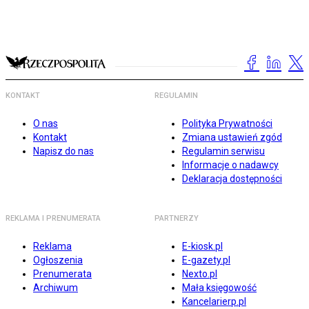
KONTAKT
REGULAMIN
O nas
Polityka Prywatności
Kontakt
Zmiana ustawień zgód
Napisz do nas
Regulamin serwisu
Informacje o nadawcy
Deklaracja dostępności
REKLAMA I PRENUMERATA
PARTNERZY
Reklama
E-kiosk.pl
Ogłoszenia
E-gazety.pl
Prenumerata
Nexto.pl
Archiwum
Mała księgowość
Kancelarierp.pl