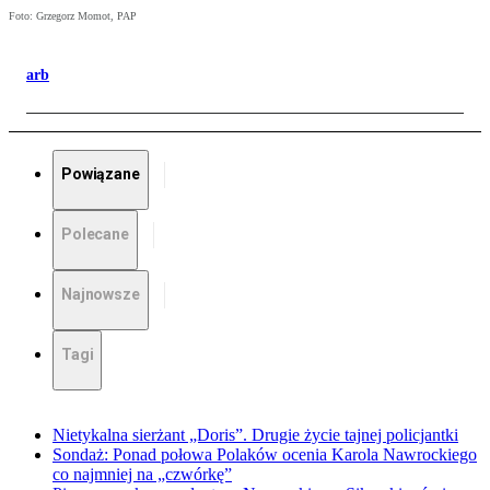
Foto: Grzegorz Momot, PAP
arb
Powiązane
Polecane
Najnowsze
Tagi
Nietykalna sierżant „Doris”. Drugie życie tajnej policjantki
Sondaż: Ponad połowa Polaków ocenia Karola Nawrockiego
co najmniej na „czwórkę”