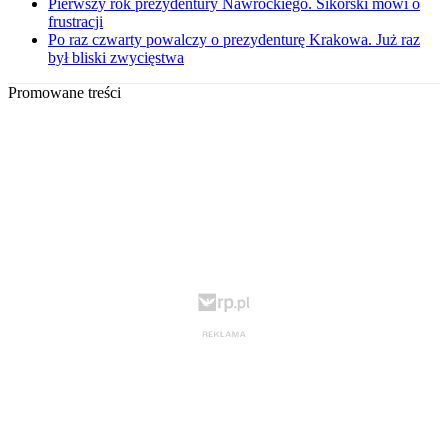
Pierwszy rok prezydentury Nawrockiego. Sikorski mówi o
frustracji
Po raz czwarty powalczy o prezydenturę Krakowa. Już raz
był bliski zwycięstwa
Promowane treści