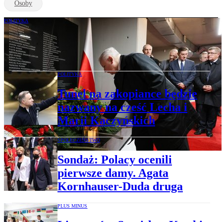
Osoby
POLITYKA
Wyniki prokuratorskiego śledztwa. Blisko
prawdy o katastrofie smoleńskiej
POLITYKA
Tunel na zakopiance będzie
nazwany na cześć Lecha i
Marii Kaczyńskich
SPOŁECZEŃSTWO
Sondaż: Polacy ocenili
pierwsze damy. Agata
Kornhauser-Duda druga
PLUS MINUS