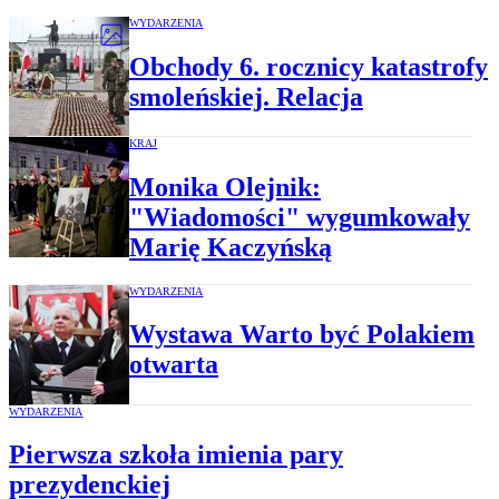
WYDARZENIA
Obchody 6. rocznicy katastrofy
smoleńskiej. Relacja
KRAJ
Monika Olejnik:
"Wiadomości" wygumkowały
Marię Kaczyńską
WYDARZENIA
Wystawa Warto być Polakiem
otwarta
WYDARZENIA
Pierwsza szkoła imienia pary
prezydenckiej