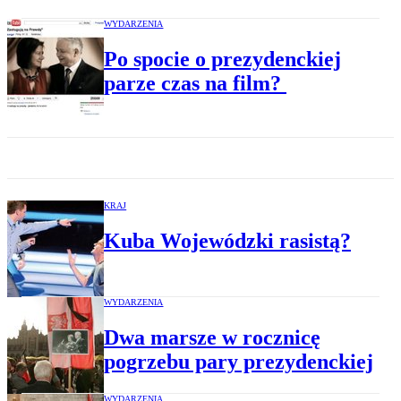
WYDARZENIA
Po spocie o prezydenckiej
parze czas na film?
KRAJ
Kuba Wojewódzki rasistą?
WYDARZENIA
Dwa marsze w rocznicę
pogrzebu pary prezydenckiej
WYDARZENIA