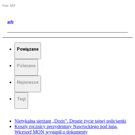
Foto: AFP
arb
Powiązane
Polecane
Najnowsze
Tagi
Nietykalna sierżant „Doris”. Drugie życie tajnej policjantki
Koszty rocznicy prezydentury Nawrockiego pod lupą.
Wiceszef MON wystąpił o dokumenty