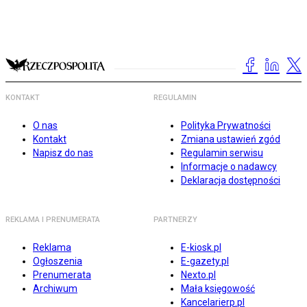
KONTAKT
REGULAMIN
O nas
Polityka Prywatności
Kontakt
Zmiana ustawień zgód
Napisz do nas
Regulamin serwisu
Informacje o nadawcy
Deklaracja dostępności
REKLAMA I PRENUMERATA
PARTNERZY
Reklama
E-kiosk.pl
Ogłoszenia
E-gazety.pl
Prenumerata
Nexto.pl
Archiwum
Mała księgowość
Kancelarierp.pl