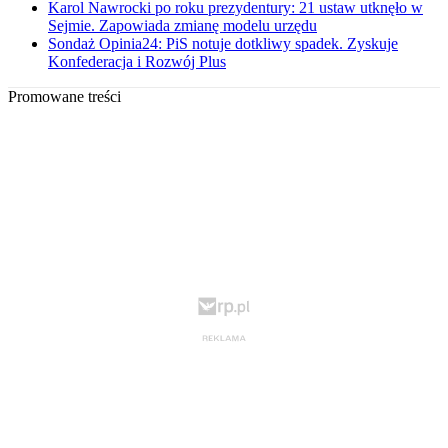
Karol Nawrocki po roku prezydentury: 21 ustaw utknęło w
Sejmie. Zapowiada zmianę modelu urzędu
Sondaż Opinia24: PiS notuje dotkliwy spadek. Zyskuje
Konfederacja i Rozwój Plus
Promowane treści