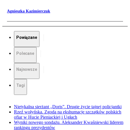
Agnieszka Kazimierczuk
Powiązane
Polecane
Najnowsze
Tagi
Nietykalna sierżant „Doris”. Drugie życie tajnej policjantki
Rzeź wołyńska. Zgoda na ekshumacje szczątków polskich
ofiar w Hucie Pieniackiej i Ugłach
Wyniki nowego sondażu. Aleksander Kwaśniewski liderem
rankingu prezydentów