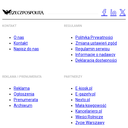
KONTAKT
REGULAMIN
O nas
Polityka Prywatności
Kontakt
Zmiana ustawień zgód
Napisz do nas
Regulamin serwisu
Informacje o nadawcy
Deklaracja dostępności
REKLAMA I PRENUMERATA
PARTNERZY
Reklama
E-kiosk.pl
Ogłoszenia
E-gazety.pl
Prenumerata
Nexto.pl
Archiwum
Mała księgowość
Kancelarierp.pl
Wieści Rolnicze
Życie Warszawy