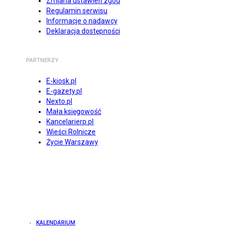
Zmiana ustawień zgód
Regulamin serwisu
Informacje o nadawcy
Deklaracja dostępności
PARTNERZY
E-kiosk.pl
E-gazety.pl
Nexto.pl
Mała księgowość
Kancelarierp.pl
Wieści Rolnicze
Życie Warszawy
KALENDARIUM