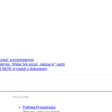
zostać wicepremierem
tykę. Widać lęk przed „jakizacją” partii
zef MON wystąpił o dokumenty
REGULAMIN
Polityka Prywatności