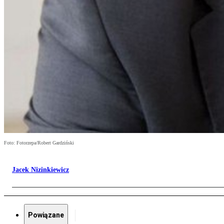
Foto: Fotorzepa/Robert Gardziński
Jacek Nizinkiewicz
Powiązane