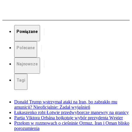
Powiązane
Polecane
Najnowsze
Tagi
Donald Trump wstrzymał ataki na Iran, bo zabrakło mu
amunicji? Nieoficjalnie: Żadał wyjaśnień
Łukaszenko robi Łotwie przedwyborcze manewry na granicy
Partia Viktora Orbána bojkotuje wybór prezydenta Węgier
Przełom w rozmowach o cieśninie Ormuz. Iran i Oman blisko
porozumienia