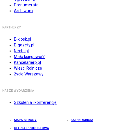
Prenumerata
Archiwum
PARTNERZY
E-kiosk.pl
E-gazety.pl
Nexto.pl
Mała księgowość
Kancelarierp.pl
Wieści Rolnicze
Życie Warszawy
NASZE WYDARZENIA
Szkolenia i konferencje
MAPA STRONY
KALENDARIUM
OFERTA PRODUKTOWA