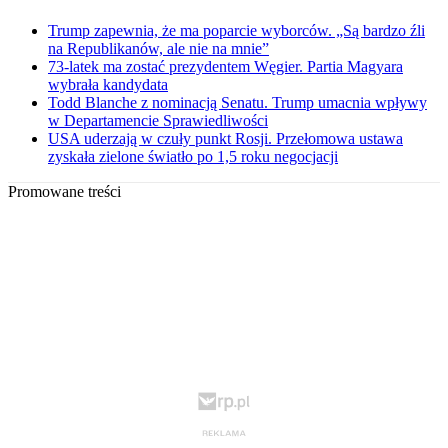
Trump zapewnia, że ma poparcie wyborców. „Są bardzo źli
na Republikanów, ale nie na mnie”
73-latek ma zostać prezydentem Węgier. Partia Magyara
wybrała kandydata
Todd Blanche z nominacją Senatu. Trump umacnia wpływy
w Departamencie Sprawiedliwości
USA uderzają w czuły punkt Rosji. Przełomowa ustawa
zyskała zielone światło po 1,5 roku negocjacji
Promowane treści