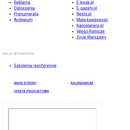
Reklama
E-kiosk.pl
Ogłoszenia
E-gazety.pl
Prenumerata
Nexto.pl
Archiwum
Mała księgowość
Kancelarierp.pl
Wieści Rolnicze
Życie Warszawy
NASZE WYDARZENIA
Szkolenia i konferencje
MAPA STRONY
KALENDARIUM
OFERTA PRODUKTOWA