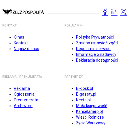
KONTAKT
REGULAMIN
O nas
Polityka Prywatności
Kontakt
Zmiana ustawień zgód
Napisz do nas
Regulamin serwisu
Informacje o nadawcy
Deklaracja dostępności
REKLAMA I PRENUMERATA
PARTNERZY
Reklama
E-kiosk.pl
Ogłoszenia
E-gazety.pl
Prenumerata
Nexto.pl
Archiwum
Mała księgowość
Kancelarierp.pl
Wieści Rolnicze
Życie Warszawy