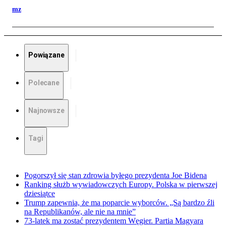
mz
Powiązane
Polecane
Najnowsze
Tagi
Pogorszył się stan zdrowia byłego prezydenta Joe Bidena
Ranking służb wywiadowczych Europy. Polska w pierwszej
dziesiątce
Trump zapewnia, że ma poparcie wyborców. „Są bardzo źli
na Republikanów, ale nie na mnie”
73-latek ma zostać prezydentem Węgier. Partia Magyara