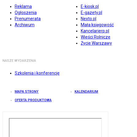
Reklama
E-kiosk.pl
Ogłoszenia
E-gazety.pl
Prenumerata
Nexto.pl
Archiwum
Mała księgowość
Kancelarierp.pl
Wieści Rolnicze
Życie Warszawy
NASZE WYDARZENIA
Szkolenia i konferencje
MAPA STRONY
KALENDARIUM
OFERTA PRODUKTOWA