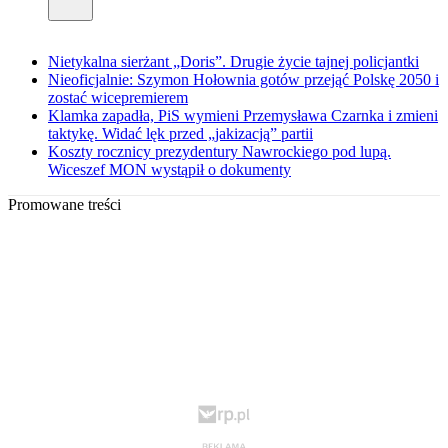
Nietykalna sierżant „Doris”. Drugie życie tajnej policjantki
Nieoficjalnie: Szymon Hołownia gotów przejąć Polskę 2050 i
zostać wicepremierem
Klamka zapadła, PiS wymieni Przemysława Czarnka i zmieni
taktykę. Widać lęk przed „jakizacją” partii
Koszty rocznicy prezydentury Nawrockiego pod lupą.
Wiceszef MON wystąpił o dokumenty
Promowane treści