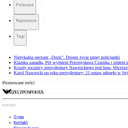
Polecane
Najnowsze
Tagi
Nietykalna sierżant „Doris”. Drugie życie tajnej policjantki
Klamka zapadła, PiS wymieni Przemysława Czarnka i zmieni tak
Koszty rocznicy prezydentury Nawrockiego pod lupą. Wices
Karol Nawrocki po roku prezydentury: 21 ustaw utknęło w Se
Promowane treści
KONTAKT
O nas
Kontakt