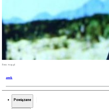
Foto: tv.rp.pl
amk
Powiązane