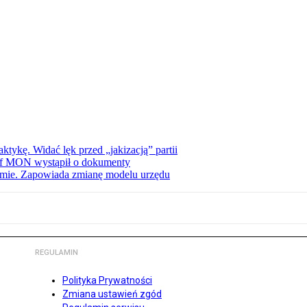
tykę. Widać lęk przed „jakizacją” partii
zef MON wystąpił o dokumenty
jmie. Zapowiada zmianę modelu urzędu
REGULAMIN
Polityka Prywatności
Zmiana ustawień zgód