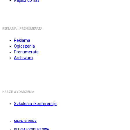
Napisz do nas
REKLAMA I PRENUMERATA
Reklama
Ogłoszenia
Prenumerata
Archiwum
NASZE WYDARZENIA
Szkolenia i konferencje
MAPA STRONY
OFERTA PRODUKTOWA