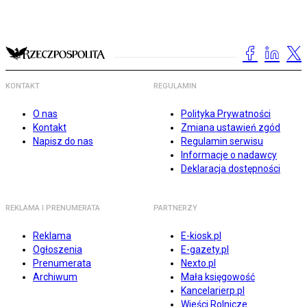
KONTAKT
REGULAMIN
O nas
Polityka Prywatności
Kontakt
Zmiana ustawień zgód
Napisz do nas
Regulamin serwisu
Informacje o nadawcy
Deklaracja dostępności
REKLAMA I PRENUMERATA
PARTNERZY
Reklama
E-kiosk.pl
Ogłoszenia
E-gazety.pl
Prenumerata
Nexto.pl
Archiwum
Mała księgowość
Kancelarierp.pl
Wieści Rolnicze