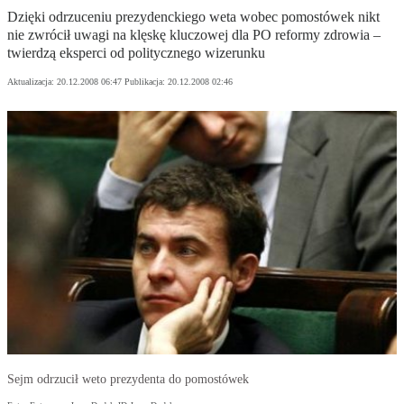
Dzięki odrzuceniu prezydenckiego weta wobec pomostówek nikt
nie zwrócił uwagi na klęskę kluczowej dla PO reformy zdrowia –
twierdzą eksperci od politycznego wizerunku
Aktualizacja:
20.12.2008 06:47
Publikacja:
20.12.2008 02:46
Sejm odrzucił weto prezydenta do pomostówek