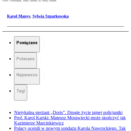
Foto: Fotorzepa, Jerzy Dudek JD Jerzy Dudek
Karol Manys
,
Sylwia Szparkowska
Powiązane
Polecane
Najnowsze
Tagi
Nietykalna sierżant „Doris”. Drugie życie tajnej policjantki
Prof. Karol Karski: Mateusz Morawiecki może skończyć jak
Kazimierze Marcinkiewicz
Polacy ocenili w nowym sondażu Karola Nawrockiego. Tak