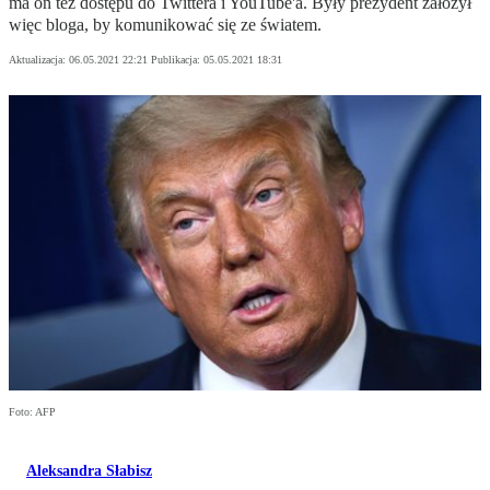
ma on też dostępu do Twittera i YouTube'a. Były prezydent założył
więc bloga, by komunikować się ze światem.
Aktualizacja:
06.05.2021 22:21
Publikacja:
05.05.2021 18:31
Foto: AFP
Aleksandra Słabisz