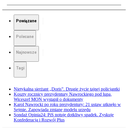
Powiązane
Polecane
Najnowsze
Tagi
Nietykalna sierżant „Doris”. Drugie życie tajnej policjantki
Koszty rocznicy prezydentury Nawrockiego pod lupą.
Wiceszef MON wystąpił o dokumenty
Karol Nawrocki po roku prezydentury: 21 ustaw utknęło w
Sejmie. Zapowiada zmianę modelu urzędu
Sondaż Opinia24: PiS notuje dotkliwy spadek. Zyskuje
Konfederacja i Rozwój Plus