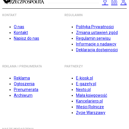
KONTAKT
REGULAMIN
O nas
Polityka Prywatności
Kontakt
Zmiana ustawień zgód
Napisz do nas
Regulamin serwisu
Informacje o nadawcy
Deklaracja dostępności
REKLAMA I PRENUMERATA
PARTNERZY
Reklama
E-kiosk.pl
Ogłoszenia
E-gazety.pl
Prenumerata
Nexto.pl
Archiwum
Mała księgowość
Kancelarierp.pl
Wieści Rolnicze
Życie Warszawy