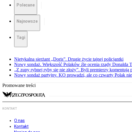
Polecane
Najnowsze
Tagi
Nietykalna sierżant „Doris”. Drugie życie tajnej policjantki
Nowy sondaż. Większość Polaków źle ocenia rządy Donalda 
„Z zupy rybnej ryby się nie złoży”. Byli premierzy komentuj
Nowy sondaż partyjny. KO prowadzi, ale co czwarty Polak nie 
Promowane treści
KONTAKT
O nas
Kontakt