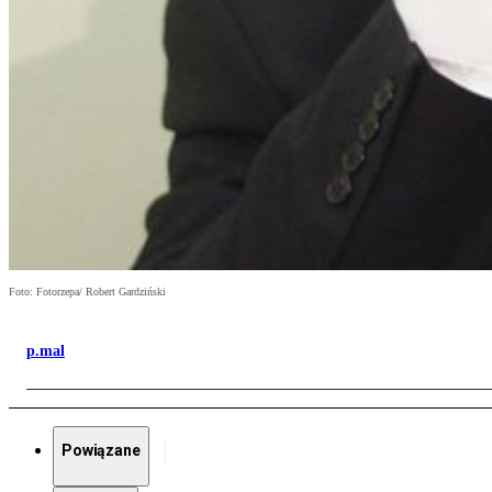
Foto: Fotorzepa/ Robert Gardziński
p.mal
Powiązane