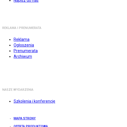
Napisz do nas
REKLAMA I PRENUMERATA
Reklama
Ogłoszenia
Prenumerata
Archiwum
NASZE WYDARZENIA
Szkolenia i konferencje
MAPA STRONY
OFERTA PRODUKTOWA