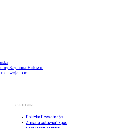
Tuska
ą plany Szymona Hołowni
ma swojej partii
REGULAMIN
Polityka Prywatności
Zmiana ustawień zgód