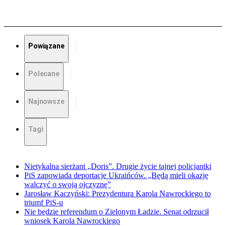
Powiązane
Polecane
Najnowsze
Tagi
Nietykalna sierżant „Doris”. Drugie życie tajnej policjantki
PiS zapowiada deportacje Ukraińców. „Będą mieli okazję
walczyć o swoją ojczyznę”
Jarosław Kaczyński: Prezydentura Karola Nawrockiego to
triumf PiS-u
Nie będzie referendum o Zielonym Ładzie. Senat odrzucił
wniosek Karola Nawrockiego