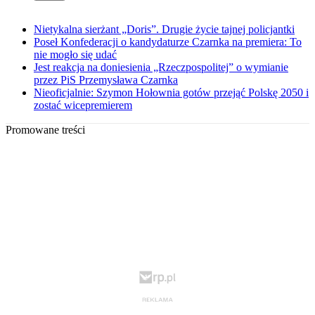
Nietykalna sierżant „Doris”. Drugie życie tajnej policjantki
Poseł Konfederacji o kandydaturze Czarnka na premiera: To
nie mogło się udać
Jest reakcja na doniesienia „Rzeczpospolitej” o wymianie
przez PiS Przemysława Czarnka
Nieoficjalnie: Szymon Hołownia gotów przejąć Polskę 2050 i
zostać wicepremierem
Promowane treści