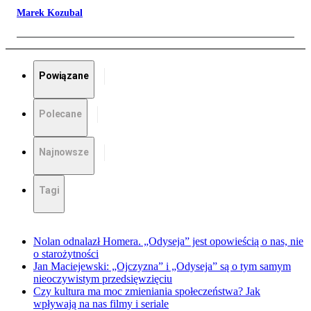
Marek Kozubal
Powiązane
Polecane
Najnowsze
Tagi
Nolan odnalazł Homera. „Odyseja” jest opowieścią o nas, nie
o starożytności
Jan Maciejewski: „Ojczyzna” i „Odyseja” są o tym samym
nieoczywistym przedsięwzięciu
Czy kultura ma moc zmieniania społeczeństwa? Jak
wpływają na nas filmy i seriale