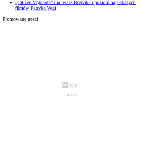
„Citizen Vigilante” ma twarz Breivika i poziom najsłabszych
filmów Patryka Vegi
Promowane treści