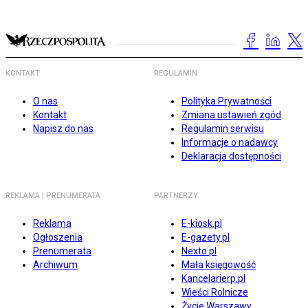
KONTAKT
REGULAMIN
O nas
Polityka Prywatności
Kontakt
Zmiana ustawień zgód
Napisz do nas
Regulamin serwisu
Informacje o nadawcy
Deklaracja dostępności
REKLAMA I PRENUMERATA
PARTNERZY
Reklama
E-kiosk.pl
Ogłoszenia
E-gazety.pl
Prenumerata
Nexto.pl
Archiwum
Mała księgowość
Kancelarierp.pl
Wieści Rolnicze
Życie Warszawy