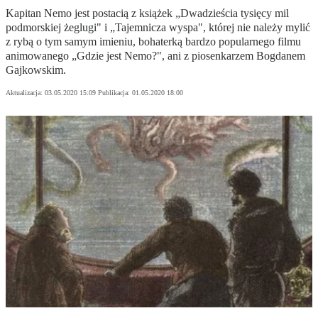
Kapitan Nemo jest postacią z książek „Dwadzieścia tysięcy mil
podmorskiej żeglugi" i „Tajemnicza wyspa", której nie należy mylić
z rybą o tym samym imieniu, bohaterką bardzo popularnego filmu
animowanego „Gdzie jest Nemo?", ani z piosenkarzem Bogdanem
Gajkowskim.
Aktualizacja:
03.05.2020 15:09
Publikacja:
01.05.2020 18:00