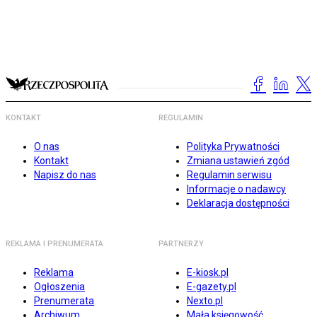
KONTAKT
REGULAMIN
O nas
Polityka Prywatności
Kontakt
Zmiana ustawień zgód
Napisz do nas
Regulamin serwisu
Informacje o nadawcy
Deklaracja dostępności
REKLAMA I PRENUMERATA
PARTNERZY
Reklama
E-kiosk.pl
Ogłoszenia
E-gazety.pl
Prenumerata
Nexto.pl
Archiwum
Mała księgowość