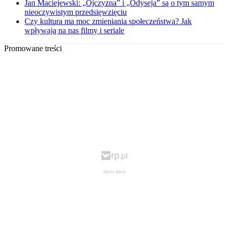
Jan Maciejewski: „Ojczyzna” i „Odyseja” są o tym samym
nieoczywistym przedsięwzięciu
Czy kultura ma moc zmieniania społeczeństwa? Jak
wpływają na nas filmy i seriale
Promowane treści