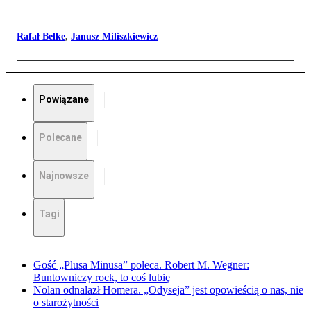
Rafał Belke
,
Janusz Miliszkiewicz
Powiązane
Polecane
Najnowsze
Tagi
Gość „Plusa Minusa” poleca. Robert M. Wegner:
Buntowniczy rock, to coś lubię
Nolan odnalazł Homera. „Odyseja” jest opowieścią o nas, nie
o starożytności