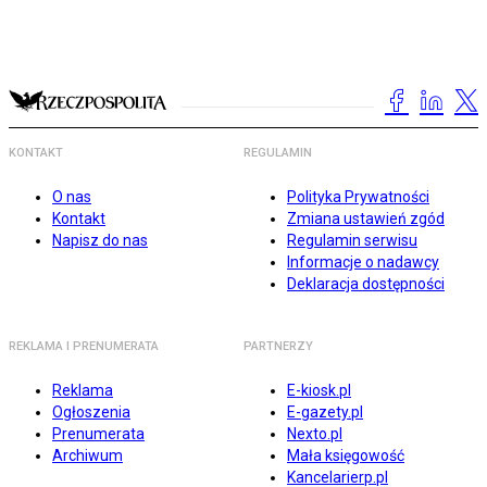
KONTAKT
REGULAMIN
O nas
Polityka Prywatności
Kontakt
Zmiana ustawień zgód
Napisz do nas
Regulamin serwisu
Informacje o nadawcy
Deklaracja dostępności
REKLAMA I PRENUMERATA
PARTNERZY
Reklama
E-kiosk.pl
Ogłoszenia
E-gazety.pl
Prenumerata
Nexto.pl
Archiwum
Mała księgowość
Kancelarierp.pl