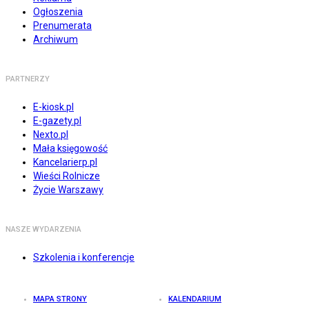
Ogłoszenia
Prenumerata
Archiwum
PARTNERZY
E-kiosk.pl
E-gazety.pl
Nexto.pl
Mała księgowość
Kancelarierp.pl
Wieści Rolnicze
Życie Warszawy
NASZE WYDARZENIA
Szkolenia i konferencje
MAPA STRONY
KALENDARIUM