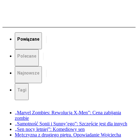
Powiązane
Polecane
Najnowsze
Tagi
„Marvel Zombies: Rewolucja X-Men”: Cena zabijania
zombie
„Samotność Sonii i Sunny’ego”: Szczęście jest dla innych
„Sen nocy letniej”: Komediowy sen
Mężczyzna z drugiego piętra. Opowiadanie Wojciecha