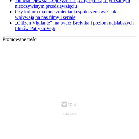
Jan Maciejewski: „Ojczyzna” i „Odyseja” są o tym samym
nieoczywistym przedsięwzięciu
Czy kultura ma moc zmieniania społeczeństwa? Jak
wpływają na nas filmy i seriale
„Citizen Vigilante” ma twarz Breivika i poziom najsłabszych
filmów Patryka Vegi
Promowane treści