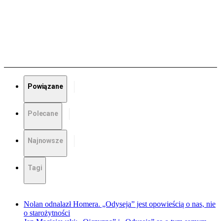
Powiązane
Polecane
Najnowsze
Tagi
Nolan odnalazł Homera. „Odyseja” jest opowieścią o nas, nie
o starożytności