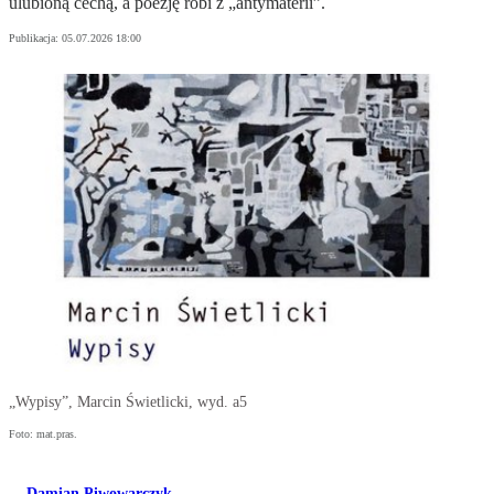
ulubioną cechą, a poezję robi z „antymaterii”.
Publikacja:
05.07.2026 18:00
„Wypisy”, Marcin Świetlicki, wyd. a5
Foto: mat.pras.
Damian Piwowarczyk