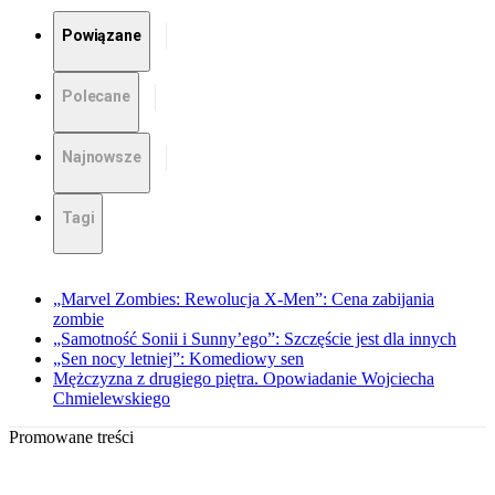
Powiązane
Polecane
Najnowsze
Tagi
„Marvel Zombies: Rewolucja X-Men”: Cena zabijania
zombie
„Samotność Sonii i Sunny’ego”: Szczęście jest dla innych
„Sen nocy letniej”: Komediowy sen
Mężczyzna z drugiego piętra. Opowiadanie Wojciecha
Chmielewskiego
Promowane treści