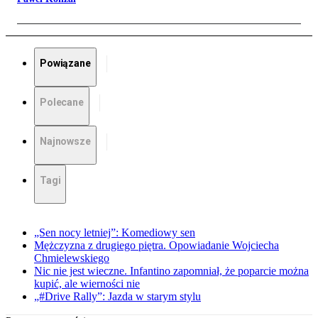
Powiązane
Polecane
Najnowsze
Tagi
„Sen nocy letniej”: Komediowy sen
Mężczyzna z drugiego piętra. Opowiadanie Wojciecha
Chmielewskiego
Nic nie jest wieczne. Infantino zapomniał, że poparcie można
kupić, ale wierności nie
„#Drive Rally”: Jazda w starym stylu