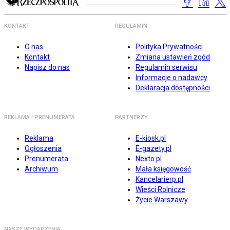
KONTAKT
REGULAMIN
O nas
Polityka Prywatności
Kontakt
Zmiana ustawień zgód
Napisz do nas
Regulamin serwisu
Informacje o nadawcy
Deklaracja dostępności
REKLAMA I PRENUMERATA
PARTNERZY
Reklama
E-kiosk.pl
Ogłoszenia
E-gazety.pl
Prenumerata
Nexto.pl
Archiwum
Mała księgowość
Kancelarierp.pl
Wieści Rolnicze
Życie Warszawy
NASZE WYDARZENIA