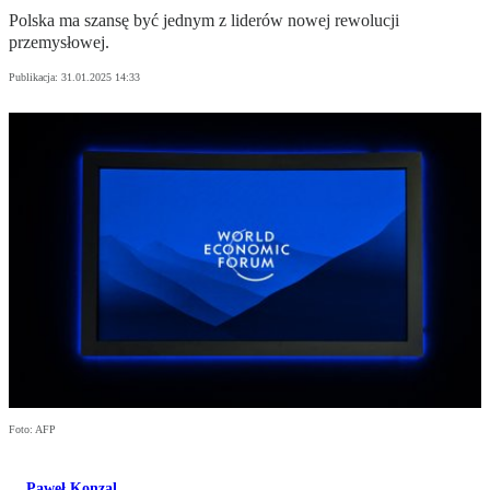
Polska ma szansę być jednym z liderów nowej rewolucji
przemysłowej.
Publikacja:
31.01.2025 14:33
Foto: AFP
Paweł Konzal