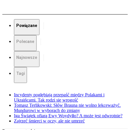
Powiązane
Polecane
Najnowsze
Tagi
Incydenty pogłębiają przepaść między Polakami i
Ukraińcami. Tak rodzi się wrogość
Tomasz Terlikowski: Słów Brauna nie wolno lekceważyć.
Mundurowi w wyborach do zmiany
Iga Świątek ofiarą Ewy Woydyłło? A może jest odwrotnie?
Zajrzeć śmierci w oczy, ale nie umrzeć