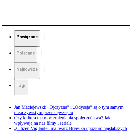
Powiązane
Polecane
Najnowsze
Tagi
Jan Maciejewski: „Ojczyzna” i „Odyseja” są o tym samym
nieoczywistym przedsięwzięciu
Czy kultura ma moc zmieniania społeczeństwa? Jak
wpływają na nas filmy i seriale
„Citizen Vigilante” ma twarz Breivika i poziom najsłabszych