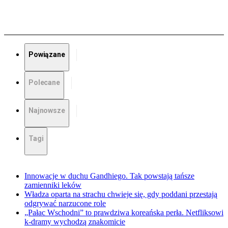
Powiązane
Polecane
Najnowsze
Tagi
Innowacje w duchu Gandhiego. Tak powstają tańsze
zamienniki leków
Władza oparta na strachu chwieje się, gdy poddani przestają
odgrywać narzucone role
„Pałac Wschodni” to prawdziwa koreańska perła. Netfliksowi
k-dramy wychodzą znakomicie