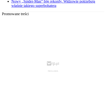
Nowy „Spider-Man” bije rekordy. Widzowie potrzebują
właśnie takiego superbohatera
Promowane treści