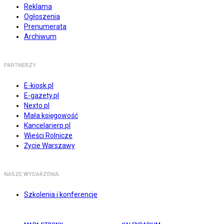
Reklama
Ogłoszenia
Prenumerata
Archiwum
PARTNERZY
E-kiosk.pl
E-gazety.pl
Nexto.pl
Mała księgowość
Kancelarierp.pl
Wieści Rolnicze
Życie Warszawy
NASZE WYDARZENIA
Szkolenia i konferencje