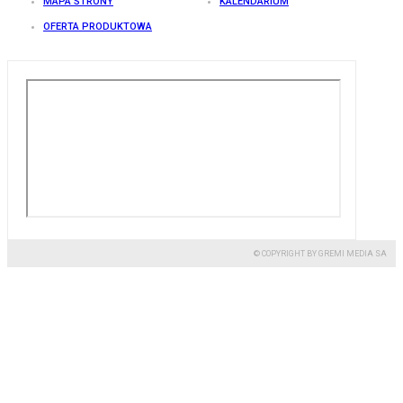
MAPA STRONY
KALENDARIUM
OFERTA PRODUKTOWA
© COPYRIGHT BY GREMI MEDIA SA