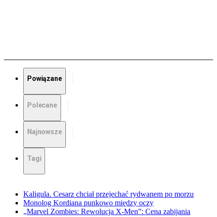
Powiązane
Polecane
Najnowsze
Tagi
Kaligula. Cesarz chciał przejechać rydwanem po morzu
Monolog Kordiana punkowo między oczy
„Marvel Zombies: Rewolucja X-Men”: Cena zabijania