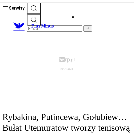
Serwisy
Plus Minus
Rybakina, Putincewa, Gołubiew…
Bułat Utemuratow tworzy tenisową