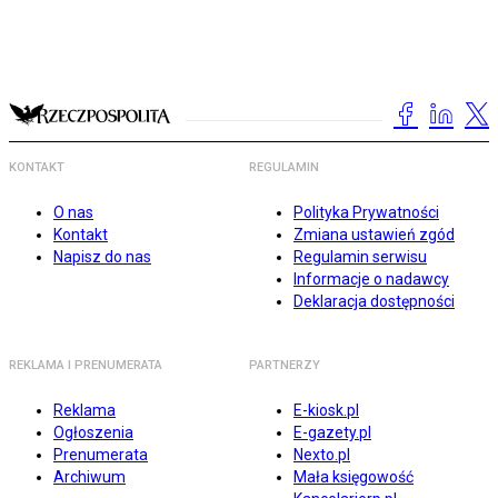
KONTAKT
REGULAMIN
O nas
Polityka Prywatności
Kontakt
Zmiana ustawień zgód
Napisz do nas
Regulamin serwisu
Informacje o nadawcy
Deklaracja dostępności
REKLAMA I PRENUMERATA
PARTNERZY
Reklama
E-kiosk.pl
Ogłoszenia
E-gazety.pl
Prenumerata
Nexto.pl
Archiwum
Mała księgowość