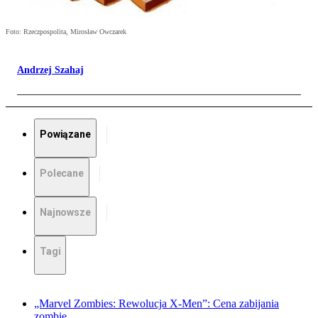
Foto: Rzeczpospolita, Mirosław Owczarek
Andrzej Szahaj
Powiązane
Polecane
Najnowsze
Tagi
„Marvel Zombies: Rewolucja X-Men”: Cena zabijania
zombie