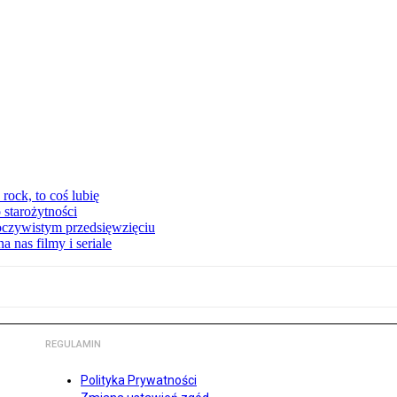
ock, to coś lubię
 starożytności
oczywistym przedsięwzięciu
 nas filmy i seriale
REGULAMIN
Polityka Prywatności