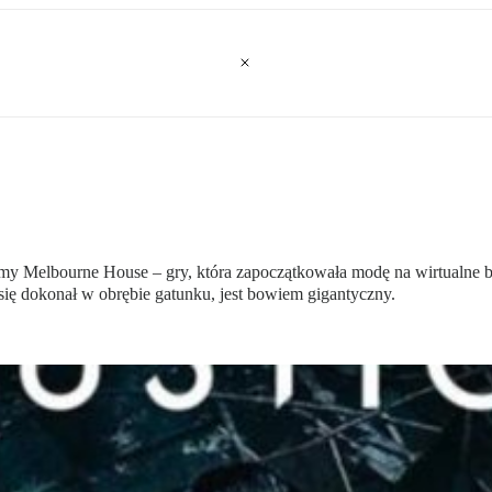
my Melbourne House – gry, która zapoczątkowała modę na wirtualne bija
i się dokonał w obrębie gatunku, jest bowiem gigantyczny.