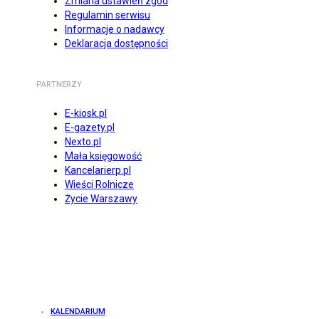
Zmiana ustawień zgód
Regulamin serwisu
Informacje o nadawcy
Deklaracja dostępności
PARTNERZY
E-kiosk.pl
E-gazety.pl
Nexto.pl
Mała księgowość
Kancelarierp.pl
Wieści Rolnicze
Życie Warszawy
KALENDARIUM