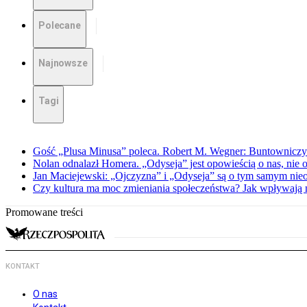
Polecane
Najnowsze
Tagi
Gość „Plusa Minusa” poleca. Robert M. Wegner: Buntowniczy r
Nolan odnalazł Homera. „Odyseja” jest opowieścią o nas, nie o
Jan Maciejewski: „Ojczyzna” i „Odyseja” są o tym samym nie
Czy kultura ma moc zmieniania społeczeństwa? Jak wpływają na
Promowane treści
KONTAKT
O nas