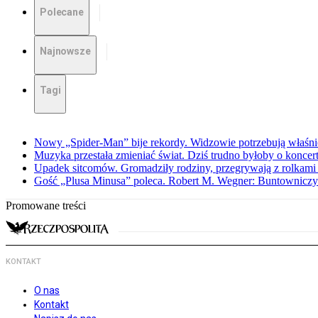
Polecane
Najnowsze
Tagi
Nowy „Spider-Man” bije rekordy. Widzowie potrzebują właśnie
Muzyka przestała zmieniać świat. Dziś trudno byłoby o koncer
Upadek sitcomów. Gromadziły rodziny, przegrywają z rolkami 
Gość „Plusa Minusa” poleca. Robert M. Wegner: Buntowniczy r
Promowane treści
KONTAKT
O nas
Kontakt