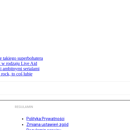
 takiego superbohatera
t w rodzaju Live Aid
i ambitnymi serialami
ock, to coś lubię
REGULAMIN
Polityka Prywatności
Zmiana ustawień zgód