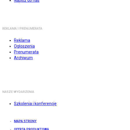
Napisz do nas
REKLAMA I PRENUMERATA
Reklama
Ogłoszenia
Prenumerata
Archiwum
NASZE WYDARZENIA
Szkolenia i konferencje
MAPA STRONY
OFERTA PRODUKTOWA