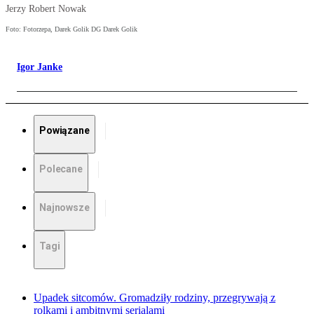
Jerzy Robert Nowak
Foto: Fotorzepa, Darek Golik DG Darek Golik
Igor Janke
Powiązane
Polecane
Najnowsze
Tagi
Upadek sitcomów. Gromadziły rodziny, przegrywają z
rolkami i ambitnymi serialami