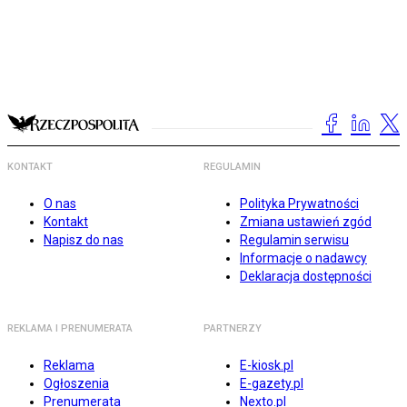
KONTAKT
REGULAMIN
O nas
Polityka Prywatności
Kontakt
Zmiana ustawień zgód
Napisz do nas
Regulamin serwisu
Informacje o nadawcy
Deklaracja dostępności
REKLAMA I PRENUMERATA
PARTNERZY
Reklama
E-kiosk.pl
Ogłoszenia
E-gazety.pl
Prenumerata
Nexto.pl