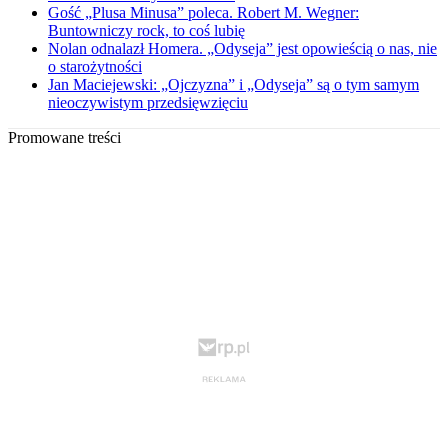
Gość „Plusa Minusa” poleca. Robert M. Wegner:
Buntowniczy rock, to coś lubię
Nolan odnalazł Homera. „Odyseja” jest opowieścią o nas, nie
o starożytności
Jan Maciejewski: „Ojczyzna” i „Odyseja” są o tym samym
nieoczywistym przedsięwzięciu
Promowane treści