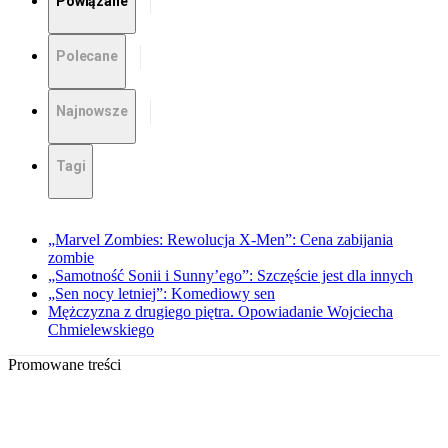
Powiązane
Polecane
Najnowsze
Tagi
„Marvel Zombies: Rewolucja X-Men”: Cena zabijania
zombie
„Samotność Sonii i Sunny’ego”: Szczęście jest dla innych
„Sen nocy letniej”: Komediowy sen
Mężczyzna z drugiego piętra. Opowiadanie Wojciecha
Chmielewskiego
Promowane treści